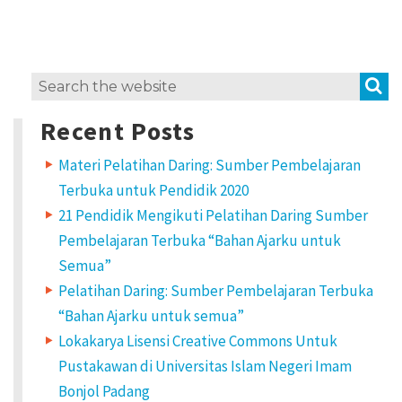
d
Pertimbangan Penggunaan
Pertimbangan Penggunaan
a
n
Jenis Lisensi CC
Jenis Lisensi CC
S
Search
D
for:
Panduan Penerapan
Panduan Penerapan
a
Recent Posts
u
Materi Pelatihan Daring: Sumber Pembelajaran
Konten Terbuka
Konten Terbuka
r
Terbuka untuk Pendidik 2020
U
21 Pendidik Mengikuti Pelatihan Daring Sumber
l
Pembelajaran Terbuka “Bahan Ajarku untuk
a
Semua”
n
Pelatihan Daring: Sumber Pembelajaran Terbuka
“Bahan Ajarku untuk semua”
g
Lokakarya Lisensi Creative Commons Untuk
B
Pustakawan di Universitas Islam Negeri Imam
a
Bonjol Padang
g