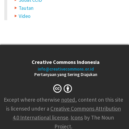
k
Tautan
a
Video
n
K
a
r
y
Creative Commons Indonesia
a
info@creativecommons.or.id
Pertanyaan yang Sering Diajukan
B
e
r
Except where otherwise
noted
, content on this site
l
is licensed under a
Creative Commons Attribution
i
4.0 International license
.
Icons
by The Noun
s
Project.