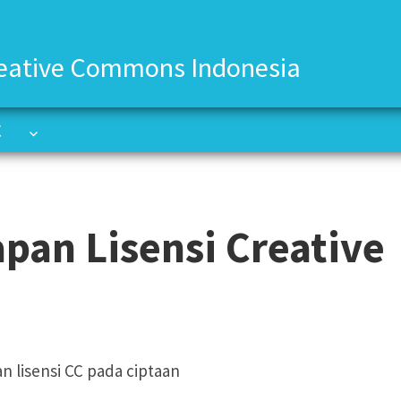
eative Commons Indonesia
C
C
pan Lisensi Creative
 lisensi CC pada ciptaan