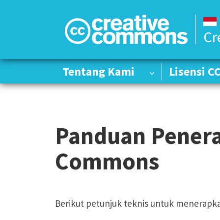
Cr
Tentang Kami
Tentang Kami
Lisensi C
Lisensi C
Panduan Penera
Commons
Berikut petunjuk teknis untuk menerapkan