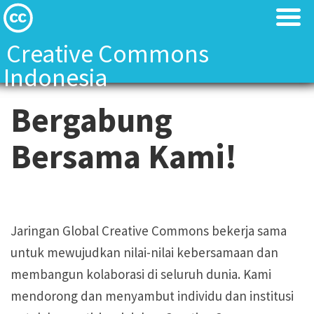
Creative Commons
Indonesia
Tentang Kami
Tentang Kami
Bergabung
Tentang Kami
Tentang Kami
Bersama Kami!
Creative Commons Indonesia Team
Creative Commons Indonesia Team
Kontak
Kontak
Jaringan Global Creative Commons bekerja sama
untuk mewujudkan nilai-nilai kebersamaan dan
Lisensi CC
Lisensi CC
membangun kolaborasi di seluruh dunia. Kami
Landasan Hukum
Landasan Hukum
mendorong dan menyambut individu dan institusi