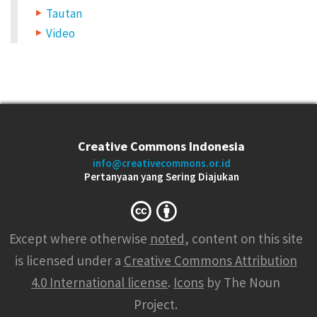
Tautan
Video
Creative Commons Indonesia
info@creativecommons.or.id
Pertanyaan yang Sering Diajukan
Except where otherwise
noted
, content on this site
is licensed under a
Creative Commons Attribution
4.0 International license
.
Icons
by The Noun
Project.