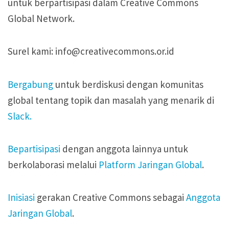
untuk berpartisipasi dalam Creative Commons
Pertimbangan Penggunaan
Pertimbangan Penggunaan
Global Network.
Jenis Lisensi CC
Jenis Lisensi CC
Surel kami:
info@creativecommons.or.id
Panduan Penerapan
Panduan Penerapan
Bergabung
untuk berdiskusi dengan komunitas
Konten Terbuka
Konten Terbuka
global tentang topik dan masalah yang menarik di
Slack.
Bepartisipasi
dengan anggota lainnya untuk
berkolaborasi melalui
Platform Jaringan Global
.
Inisiasi
gerakan Creative Commons sebagai
Anggota
Jaringan Global
.