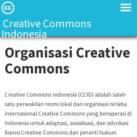
Creative Commons
Indonesia
Tentang Kami
Tentang Kami
Organisasi Creative
Tentang Kami
Tentang Kami
Commons
Creative Commons Indonesia Team
Creative Commons Indonesia Team
Kontak
Kontak
Creative Commons Indonesia (CCID) adalah salah
satu perwakilan resmi lokal dari organisasi nirlaba
Lisensi CC
Lisensi CC
internasional Creative Commons yang beroperasi di
Indonesia untuk adaptasi, sosialisasi, dan advokasi
Landasan Hukum
Landasan Hukum
lisensi Creative Commons dan peranti hukum