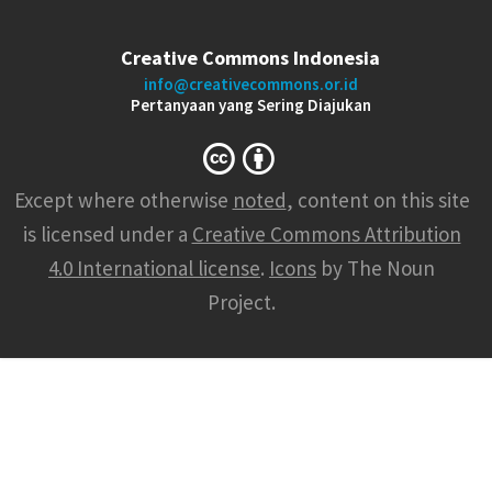
Creative Commons Indonesia
info@creativecommons.or.id
Pertanyaan yang Sering Diajukan
Except where otherwise
noted
, content on this site
is licensed under a
Creative Commons Attribution
4.0 International license
.
Icons
by The Noun
Project.