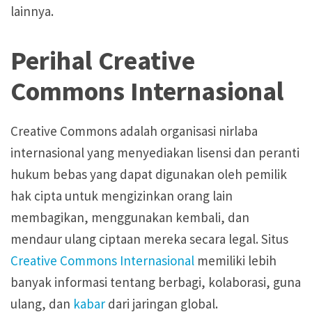
lainnya.
Pertimbangan Penggunaan
Pertimbangan Penggunaan
Perihal Creative
Jenis Lisensi CC
Jenis Lisensi CC
Commons Internasional
Panduan Penerapan
Panduan Penerapan
Creative Commons adalah organisasi nirlaba
Konten Terbuka
Konten Terbuka
internasional yang menyediakan lisensi dan peranti
hukum bebas yang dapat digunakan oleh pemilik
hak cipta untuk mengizinkan orang lain
membagikan, menggunakan kembali, dan
mendaur ulang ciptaan mereka secara legal. Situs
Creative Commons Internasional
memiliki lebih
banyak informasi tentang berbagi, kolaborasi, guna
ulang, dan
kabar
dari jaringan global.