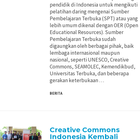
pendidik di Indonesia untuk mengikuti
Pertimbangan Penggunaan
Pertimbangan Penggunaan
pelatihan daring mengenai Sumber
Pembelajaran Terbuka (SPT) atau yang
Jenis Lisensi CC
Jenis Lisensi CC
lebih umum dikenal dengan OER (Open
Educational Resources). Sumber
Pembelajaran Terbuka sudah
Panduan Penerapan
Panduan Penerapan
digaungkan oleh berbagai pihak, baik
lembaga internasional maupun
Konten Terbuka
Konten Terbuka
nasional, seperti UNESCO, Creative
Commons, SEAMOLEC, Kemendikbud,
Universitas Terbuka, dan beberapa
gerakan keterbukaan …
BERITA
Creative Commons
Indonesia Kembali