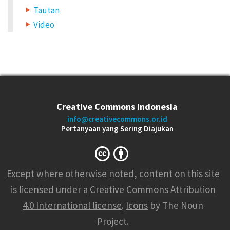
Tautan
Video
Creative Commons Indonesia
info@creativecommons.or.id
Pertanyaan yang Sering Diajukan
Except where otherwise
noted
, content on this site
is licensed under a
Creative Commons Attribution
4.0 International license
.
Icons
by The Noun
Project.