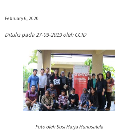
Pertimbangan Penggunaan
Pertimbangan Penggunaan
February 6, 2020
Jenis Lisensi CC
Jenis Lisensi CC
Ditulis pada 27-03-2019 oleh CCID
Panduan Penerapan
Panduan Penerapan
Konten Terbuka
Konten Terbuka
Foto oleh Susi Harja Hunusalela