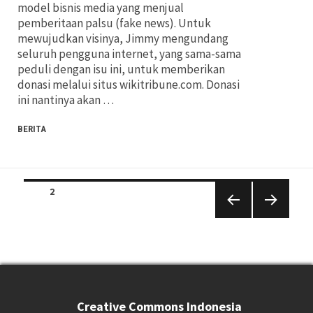
model bisnis media yang menjual
pemberitaan palsu (fake news). Untuk
mewujudkan visinya, Jimmy mengundang
seluruh pengguna internet, yang sama-sama
peduli dengan isu ini, untuk memberikan
donasi melalui situs wikitribune.com. Donasi
ini nantinya akan …
BERITA
Posts
PAGE
2
navigation
PREVIO
NEXT
US
PAGE
PAGE
Creative Commons Indonesia