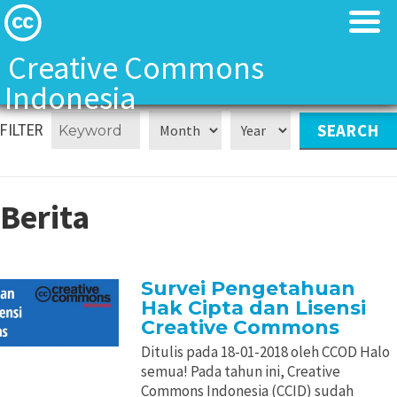
Creative Commons
Indonesia
Tentang Kami
Tentang Kami
FILTER
Tentang Kami
Tentang Kami
Berita
Creative Commons Indonesia Team
Creative Commons Indonesia Team
Kontak
Kontak
Survei Pengetahuan
Hak Cipta dan Lisensi
Lisensi CC
Lisensi CC
Creative Commons
Ditulis pada 18-01-2018 oleh CCOD Halo
Landasan Hukum
Landasan Hukum
semua! Pada tahun ini, Creative
Commons Indonesia (CCID) sudah