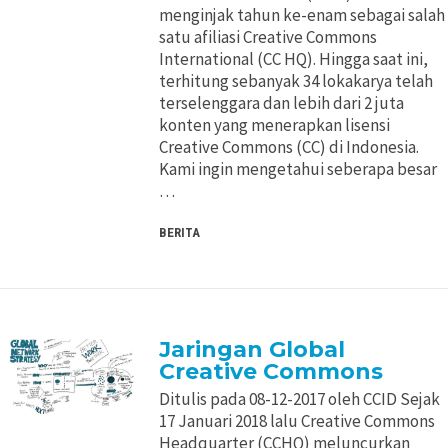
menginjak tahun ke-enam sebagai salah
Pertimbangan Penggunaan
Pertimbangan Penggunaan
satu afiliasi Creative Commons
International (CC HQ). Hingga saat ini,
Jenis Lisensi CC
Jenis Lisensi CC
terhitung sebanyak 34 lokakarya telah
terselenggara dan lebih dari 2 juta
konten yang menerapkan lisensi
Panduan Penerapan
Panduan Penerapan
Creative Commons (CC) di Indonesia.
Kami ingin mengetahui seberapa besar
Konten Terbuka
Konten Terbuka
…
BERITA
Jaringan Global
Creative Commons
Ditulis pada 08-12-2017 oleh CCID Sejak
17 Januari 2018 lalu Creative Commons
Headquarter (CCHQ) meluncurkan