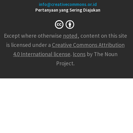
info@creativecommons.or.id
Pertanyaan yang Sering Diajukan
Except where otherwise
noted
, content on this site
is licensed under a
Creative Commons Attribution
4.0 International license
.
Icons
by The Noun
Project.