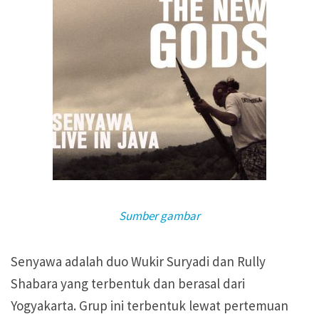
Pertimbangan Penggunaan
Pertimbangan Penggunaan
Jenis Lisensi CC
Jenis Lisensi CC
Panduan Penerapan
Panduan Penerapan
Konten Terbuka
Konten Terbuka
Sumber gambar
Senyawa adalah duo Wukir Suryadi dan Rully
Shabara yang terbentuk dan berasal dari
Yogyakarta. Grup ini terbentuk lewat pertemuan