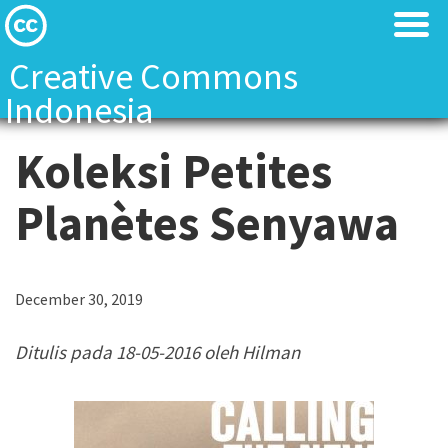
Creative Commons
Indonesia
Tentang Kami
Tentang Kami
Koleksi Petites
Tentang Kami
Tentang Kami
Planètes Senyawa
Creative Commons Indonesia Team
Creative Commons Indonesia Team
December 30, 2019
Kontak
Kontak
Ditulis pada 18-05-2016 oleh Hilman
Lisensi CC
Lisensi CC
Landasan Hukum
Landasan Hukum