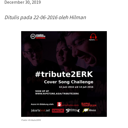
December 30, 2019
Pertimbangan Penggunaan
Pertimbangan Penggunaan
Ditulis pada 22-06-2016 oleh Hilman
Jenis Lisensi CC
Jenis Lisensi CC
Panduan Penerapan
Panduan Penerapan
Konten Terbuka
Konten Terbuka
Poster #tribute2ERK