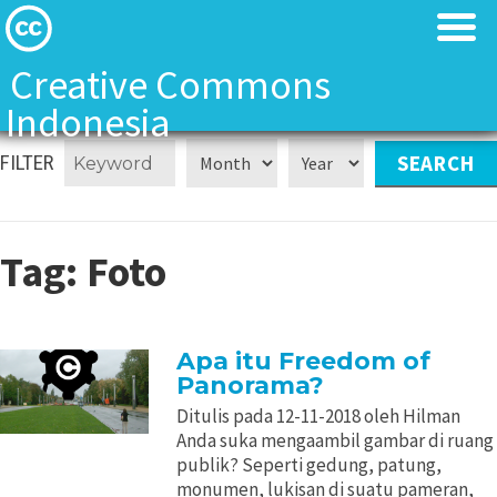
Creative Commons
Indonesia
Tentang Kami
Tentang Kami
FILTER
Tentang Kami
Tentang Kami
Tag:
Foto
Creative Commons Indonesia Team
Creative Commons Indonesia Team
Kontak
Kontak
Apa itu Freedom of
Panorama?
Lisensi CC
Lisensi CC
Ditulis pada 12-11-2018 oleh Hilman
Anda suka mengaambil gambar di ruang
Landasan Hukum
Landasan Hukum
publik? Seperti gedung, patung,
monumen, lukisan di suatu pameran,