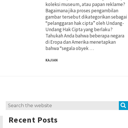
koleksi museum, atau papan reklame?
Pertimbangan Penggunaan
Pertimbangan Penggunaan
Bagaimana jika proses pengambilan
gambar tersebut dikategorikan sebagai
Jenis Lisensi CC
Jenis Lisensi CC
“pelanggaran hak cipta” oleh Undang-
Undang Hak Cipta yang berlaku?
Tahukah Anda bahwa beberapa negara
Panduan Penerapan
Panduan Penerapan
di Eropa dan Amerika menetapkan
bahwa “segala obyek …
Konten Terbuka
Konten Terbuka
KAJIAN
Search
for:
Recent Posts