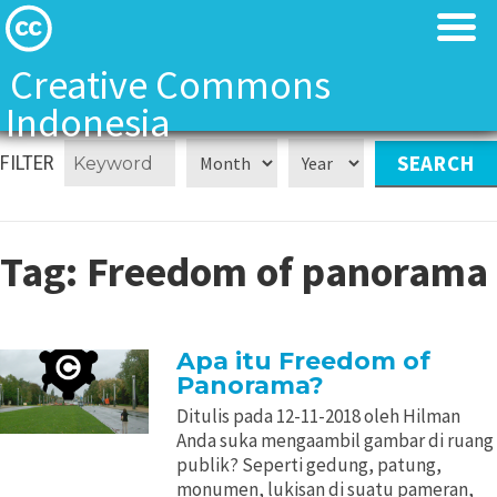
Creative Commons
Indonesia
Tentang Kami
Tentang Kami
FILTER
Tentang Kami
Tentang Kami
Tag:
Freedom of panorama
Creative Commons Indonesia Team
Creative Commons Indonesia Team
Kontak
Kontak
Apa itu Freedom of
Panorama?
Lisensi CC
Lisensi CC
Ditulis pada 12-11-2018 oleh Hilman
Anda suka mengaambil gambar di ruang
Landasan Hukum
Landasan Hukum
publik? Seperti gedung, patung,
monumen, lukisan di suatu pameran,