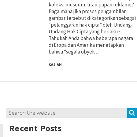
koleksi museum, atau papan reklame?
Pertimbangan Penggunaan
Pertimbangan Penggunaan
Bagaimana jika proses pengambilan
gambar tersebut dikategorikan sebagai
Jenis Lisensi CC
Jenis Lisensi CC
“pelanggaran hak cipta” oleh Undang-
Undang Hak Cipta yang berlaku?
Tahukah Anda bahwa beberapa negara
Panduan Penerapan
Panduan Penerapan
di Eropa dan Amerika menetapkan
bahwa “segala obyek …
Konten Terbuka
Konten Terbuka
KAJIAN
Search
for:
Recent Posts