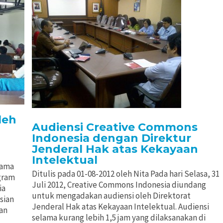
leh
Audiensi Creative Commons
Indonesia dengan Direktur
Jenderal Hak atas Kekayaan
Intelektual
tama
Ditulis pada 01-08-2012 oleh Nita Pada hari Selasa, 31
gram
Juli 2012, Creative Commons Indonesia diundang
ia
untuk mengadakan audiensi oleh Direktorat
sian
Jenderal Hak atas Kekayaan Intelektual. Audiensi
kan
selama kurang lebih 1,5 jam yang dilaksanakan di