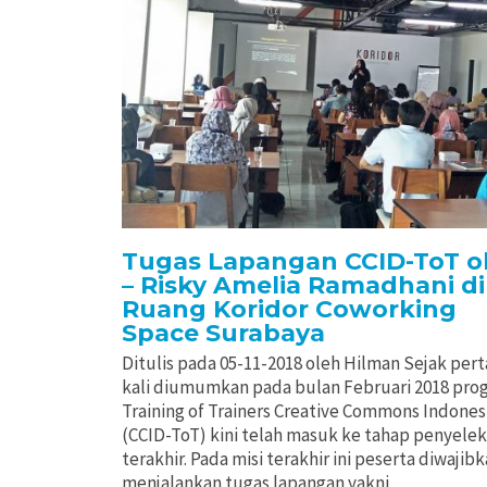
Tugas Lapangan CCID-ToT o
– Risky Amelia Ramadhani di
Ruang Koridor Coworking
Space Surabaya
Ditulis pada 05-11-2018 oleh Hilman Sejak per
kali diumumkan pada bulan Februari 2018 pro
Training of Trainers Creative Commons Indones
(CCID-ToT) kini telah masuk ke tahap penyelek
terakhir. Pada misi terakhir ini peserta diwajib
menjalankan tugas lapangan yakni