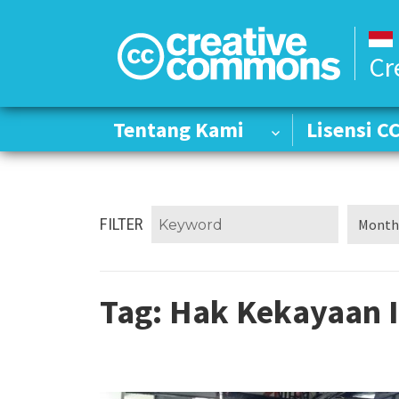
Cr
Tentang Kami
Tentang Kami
Lisensi C
Lisensi C
FILTER
Tag:
Hak Kekayaan I