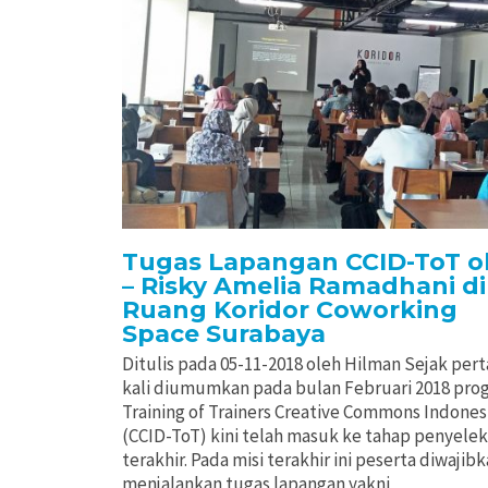
Tugas Lapangan CCID-ToT o
– Risky Amelia Ramadhani di
Ruang Koridor Coworking
Space Surabaya
Ditulis pada 05-11-2018 oleh Hilman Sejak per
kali diumumkan pada bulan Februari 2018 pro
Training of Trainers Creative Commons Indones
(CCID-ToT) kini telah masuk ke tahap penyelek
terakhir. Pada misi terakhir ini peserta diwajib
menjalankan tugas lapangan yakni