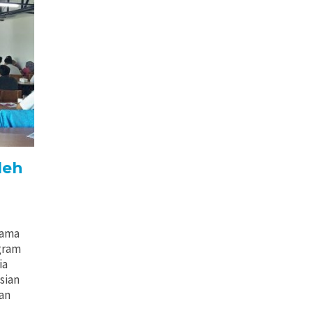
leh
tama
gram
ia
sian
kan