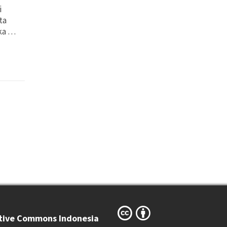
i
ta
aka …
tive Commons Indonesia