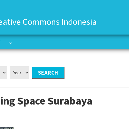
eative Commons Indonesia
C
C
ing Space Surabaya