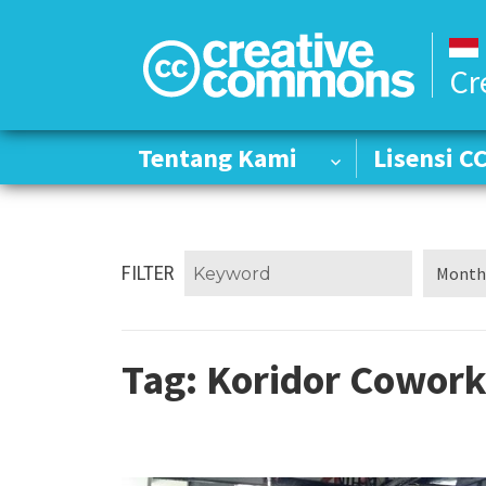
Cr
Tentang Kami
Tentang Kami
Lisensi C
Lisensi C
FILTER
Tag:
Koridor Cowork