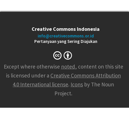
Creative Commons Indonesia
info@creativecommons.or.id
Pertanyaan yang Sering Diajukan
Except where otherwise
noted
, content on this site
is licensed under a
Creative Commons Attribution
4.0 International license
.
Icons
by The Noun
Project.