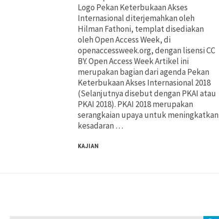
Logo Pekan Keterbukaan Akses
Pertimbangan Penggunaan
Pertimbangan Penggunaan
Internasional diterjemahkan oleh
Hilman Fathoni, templat disediakan
Jenis Lisensi CC
Jenis Lisensi CC
oleh Open Access Week, di
openaccessweek.org, dengan lisensi CC
BY. Open Access Week Artikel ini
Panduan Penerapan
Panduan Penerapan
merupakan bagian dari agenda Pekan
Keterbukaan Akses Internasional 2018
Konten Terbuka
Konten Terbuka
(Selanjutnya disebut dengan PKAI atau
PKAI 2018). PKAI 2018 merupakan
serangkaian upaya untuk meningkatkan
kesadaran …
KAJIAN