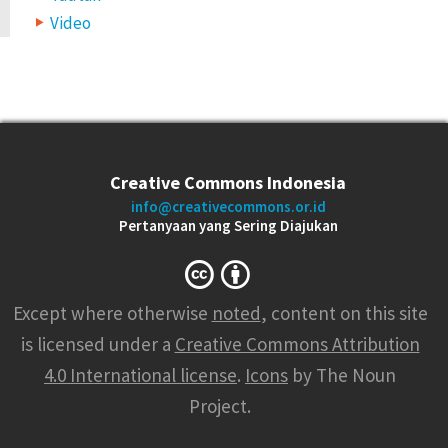
Video
Creative Commons Indonesia
info@creativecommons.or.id
Pertanyaan yang Sering Diajukan
Except where otherwise
noted
, content on this site
is licensed under a
Creative Commons Attribution
4.0 International license
.
Icons
by The Noun
Project.