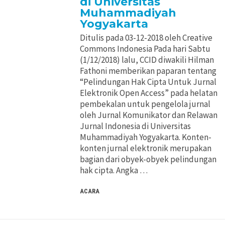
di Universitas
Pertimbangan Penggunaan
Pertimbangan Penggunaan
Muhammadiyah
Yogyakarta
Ditulis pada 03-12-2018 oleh Creative
Jenis Lisensi CC
Jenis Lisensi CC
Commons Indonesia Pada hari Sabtu
(1/12/2018) lalu, CCID diwakili Hilman
Panduan Penerapan
Panduan Penerapan
Fathoni memberikan paparan tentang
“Pelindungan Hak Cipta Untuk Jurnal
Elektronik Open Access” pada helatan
Konten Terbuka
Konten Terbuka
pembekalan untuk pengelola jurnal
oleh Jurnal Komunikator dan Relawan
Jurnal Indonesia di Universitas
Muhammadiyah Yogyakarta. Konten-
konten jurnal elektronik merupakan
bagian dari obyek-obyek pelindungan
hak cipta. Angka …
ACARA