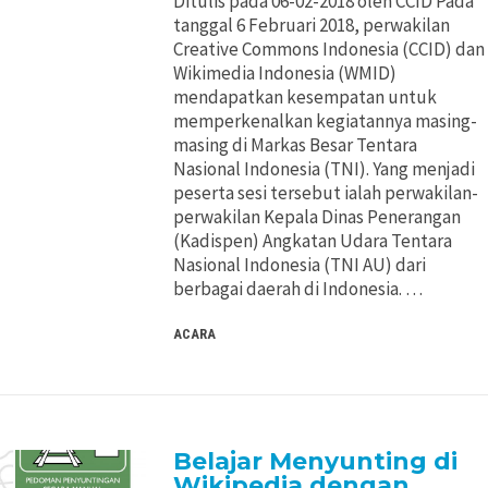
Ditulis pada 06-02-2018 oleh CCID Pada
Pertimbangan Penggunaan
Pertimbangan Penggunaan
tanggal 6 Februari 2018, perwakilan
Creative Commons Indonesia (CCID) dan
Wikimedia Indonesia (WMID)
Jenis Lisensi CC
Jenis Lisensi CC
mendapatkan kesempatan untuk
memperkenalkan kegiatannya masing-
Panduan Penerapan
Panduan Penerapan
masing di Markas Besar Tentara
Nasional Indonesia (TNI). Yang menjadi
peserta sesi tersebut ialah perwakilan-
Konten Terbuka
Konten Terbuka
perwakilan Kepala Dinas Penerangan
(Kadispen) Angkatan Udara Tentara
Nasional Indonesia (TNI AU) dari
berbagai daerah di Indonesia. …
ACARA
Belajar Menyunting di
Wikipedia dengan