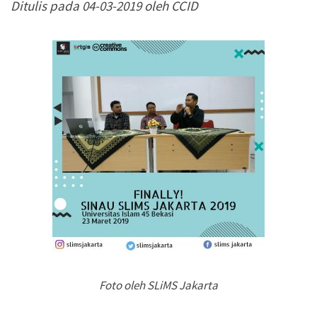
Ditulis pada 04-03-2019 oleh CCID
Pertimbangan Penggunaan
Pertimbangan Penggunaan
Jenis Lisensi CC
Jenis Lisensi CC
Panduan Penerapan
Panduan Penerapan
Konten Terbuka
Konten Terbuka
Foto oleh SLiMS Jakarta