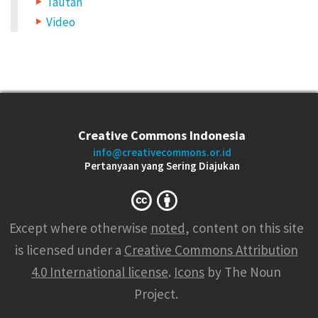
Tautan
Video
Creative Commons Indonesia
info@creativecommons.or.id
Pertanyaan yang Sering Diajukan
Except where otherwise
noted
, content on this site
is licensed under a
Creative Commons Attribution
4.0 International license
.
Icons
by The Noun
Project.