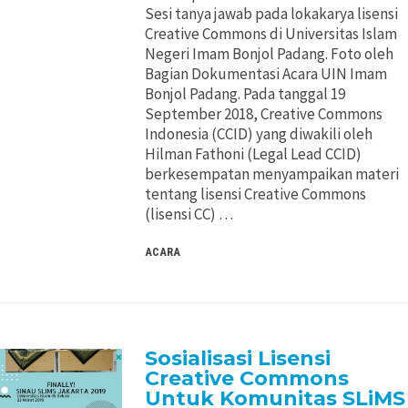
Sesi tanya jawab pada lokakarya lisensi
Pertimbangan Penggunaan
Pertimbangan Penggunaan
Creative Commons di Universitas Islam
Negeri Imam Bonjol Padang. Foto oleh
Jenis Lisensi CC
Jenis Lisensi CC
Bagian Dokumentasi Acara UIN Imam
Bonjol Padang. Pada tanggal 19
September 2018, Creative Commons
Panduan Penerapan
Panduan Penerapan
Indonesia (CCID) yang diwakili oleh
Hilman Fathoni (Legal Lead CCID)
Konten Terbuka
Konten Terbuka
berkesempatan menyampaikan materi
tentang lisensi Creative Commons
(lisensi CC) …
ACARA
Sosialisasi Lisensi
Creative Commons
Untuk Komunitas SLiMS