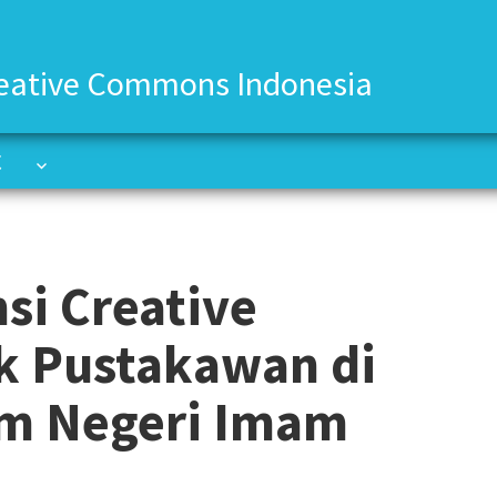
eative Commons Indonesia
C
C
si Creative
 Pustakawan di
lam Negeri Imam