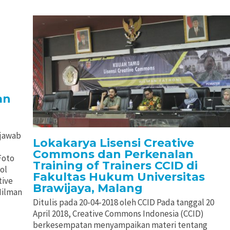
an
 jawab
Lokakarya Lisensi Creative
Commons dan Perkenalan
Foto
Training of Trainers CCID di
ol
Fakultas Hukum Universitas
tive
Brawijaya, Malang
Hilman
Ditulis pada 20-04-2018 oleh CCID Pada tanggal 20
April 2018, Creative Commons Indonesia (CCID)
berkesempatan menyampaikan materi tentang