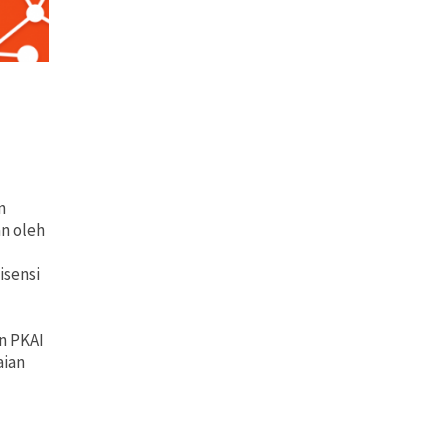
n
n oleh
isensi
n PKAI
aian