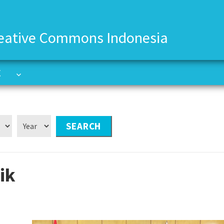
eative Commons Indonesia
C
C
ik