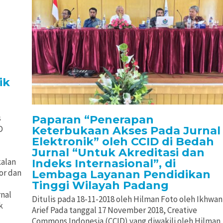
ik
s
Paparan “Penerapan
D
Keterbukaan Akses Pada Jurnal
Elektronik” oleh CCID di Bedah
Jurnal “Untuk Akreditasi dan
kalan
Indeks Internasional”, di
or dan
Lembaga Layanan Pendidikan
Tinggi Wilayah Padang
nal
Ditulis pada 18-11-2018 oleh Hilman Foto oleh Ikhwan
k
Arief Pada tanggal 17 November 2018, Creative
Commons Indonesia (CCID) yang diwakili oleh Hilman