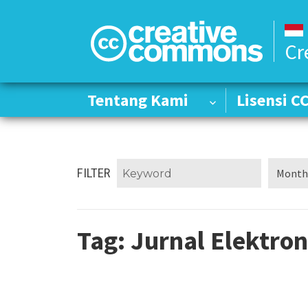
Cr
Tentang Kami
Tentang Kami
Lisensi C
Lisensi C
FILTER
Tag:
Jurnal Elektron