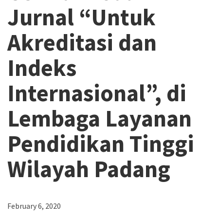
Jurnal “Untuk
Pertimbangan Penggunaan
Pertimbangan Penggunaan
Akreditasi dan
Jenis Lisensi CC
Jenis Lisensi CC
Indeks
Panduan Penerapan
Panduan Penerapan
Internasional”, di
Konten Terbuka
Konten Terbuka
Lembaga Layanan
Pendidikan Tinggi
Wilayah Padang
February 6, 2020