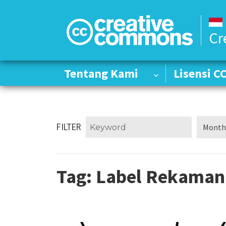
Cr
Tentang Kami
Tentang Kami
Lisensi C
Lisensi C
FILTER
Tag:
Label Rekaman