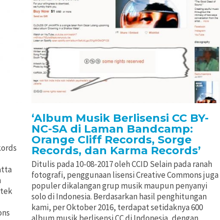
‘Album Musik Berlisensi CC BY-
NC-SA di Laman Bandcamp:
Orange Cliff Records, Sorge
kords
Records, dan Karma Records’
Ditulis pada 10-08-2017 oleh CCID Selain pada ranah
atta
fotografi, penggunaan lisensi Creative Commons juga
n
populer dikalangan grup musik maupun penyanyi
ktek
solo di Indonesia. Berdasarkan hasil penghitungan
kami, per Oktober 2016, terdapat setidaknya 600
ons
album musik berlisensi CC di Indonesia, dengan