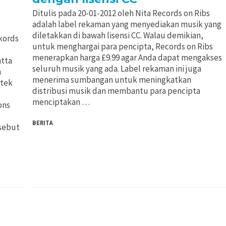
Ditulis pada 20-01-2012 oleh Nita Records on Ribs
adalah label rekaman yang menyediakan musik yang
diletakkan di bawah lisensi CC. Walau demikian,
ekords
untuk menghargai para pencipta, Records on Ribs
menerapkan harga £9.99 agar Anda dapat mengakses
atta
seluruh musik yang ada. Label rekaman ini juga
n
menerima sumbangan untuk meningkatkan
ktek
distribusi musik dan membantu para pencipta
menciptakan …
ons
BERITA
sebut