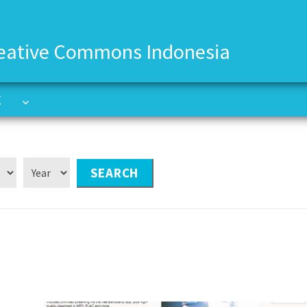
eative Commons Indonesia
C
C