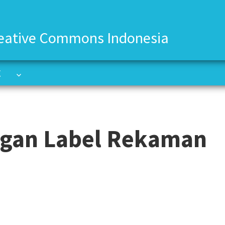
eative Commons Indonesia
C
C
gan Label Rekaman