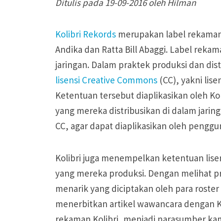
Ditulis pada 19-09-2016 oleh Hilman
Kolibri Rekords
merupakan label rekaman d
Andika dan Ratta Bill Abaggi. Label rekam
jaringan. Dalam praktek produksi dan dis
lisensi Creative Commons
(CC), yakni lis
Ketentuan tersebut diaplikasikan oleh Ko
yang mereka distribusikan di dalam jarin
CC, agar dapat diaplikasikan oleh penggu
Kolibri juga menempelkan ketentuan lise
yang mereka produksi. Dengan melihat pr
menarik yang diciptakan oleh para roster 
menerbitkan artikel wawancara dengan Kol
rekaman Kolibri, menjadi narasumber kam