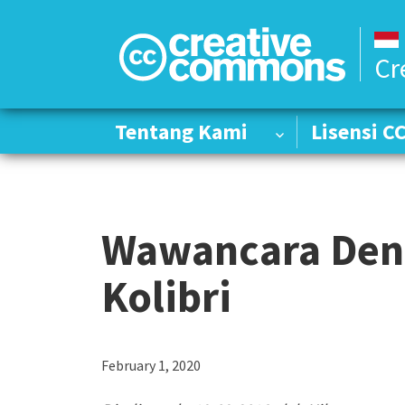
Cr
Tentang Kami
Tentang Kami
Lisensi C
Lisensi C
Wawancara Den
Kolibri
February 1, 2020