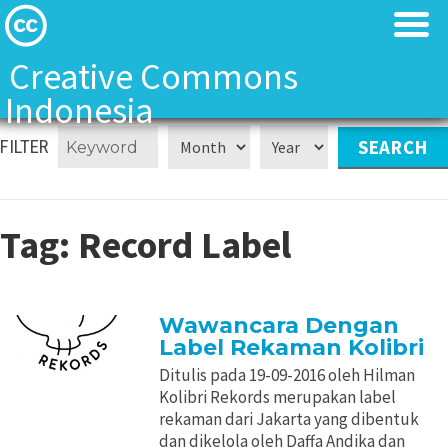
Creative Commons
Indonesia
Tentang Kami
Tentang Kami
FILTER
Tentang Kami
Tentang Kami
Tag:
Record Label
Creative Commons Indonesia Team
Creative Commons Indonesia Team
Kontak
Kontak
Wawancara Dengan
Label Rekaman Kolibri
Lisensi CC
Lisensi CC
Ditulis pada 19-09-2016 oleh Hilman
Kolibri Rekords merupakan label
Landasan Hukum
Landasan Hukum
rekaman dari Jakarta yang dibentuk
dan dikelola oleh Daffa Andika dan