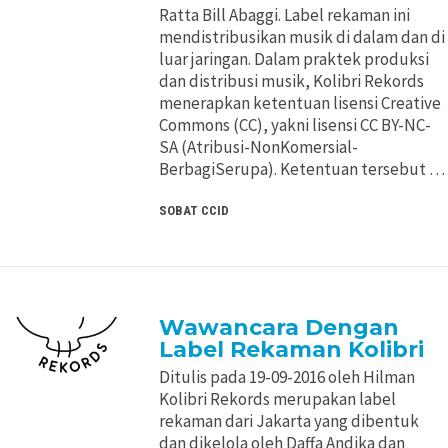
Ratta Bill Abaggi. Label rekaman ini
Pertimbangan Penggunaan
Pertimbangan Penggunaan
mendistribusikan musik di dalam dan di
luar jaringan. Dalam praktek produksi
Jenis Lisensi CC
Jenis Lisensi CC
dan distribusi musik, Kolibri Rekords
menerapkan ketentuan lisensi Creative
Commons (CC), yakni lisensi CC BY-NC-
Panduan Penerapan
Panduan Penerapan
SA (Atribusi-NonKomersial-
BerbagiSerupa). Ketentuan tersebut …
Konten Terbuka
Konten Terbuka
SOBAT CCID
Wawancara Dengan
Label Rekaman Kolibri
Ditulis pada 19-09-2016 oleh Hilman
Kolibri Rekords merupakan label
rekaman dari Jakarta yang dibentuk
dan dikelola oleh Daffa Andika dan