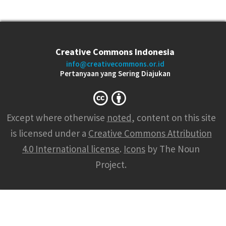
Creative Commons Indonesia
info@creativecommons.or.id
Pertanyaan yang Sering Diajukan
Except where otherwise
noted
, content on this site
is licensed under a
Creative Commons Attribution
4.0 International license
.
Icons
by The Noun
Project.