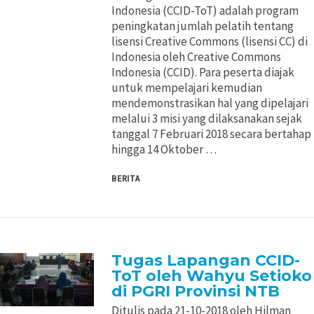
Indonesia (CCID-ToT) adalah program
Pertimbangan Penggunaan
Pertimbangan Penggunaan
peningkatan jumlah pelatih tentang
lisensi Creative Commons (lisensi CC) di
Jenis Lisensi CC
Jenis Lisensi CC
Indonesia oleh Creative Commons
Indonesia (CCID). Para peserta diajak
untuk mempelajari kemudian
Panduan Penerapan
Panduan Penerapan
mendemonstrasikan hal yang dipelajari
melalui 3 misi yang dilaksanakan sejak
Konten Terbuka
Konten Terbuka
tanggal 7 Februari 2018 secara bertahap
hingga 14 Oktober …
BERITA
Tugas Lapangan CCID-
ToT oleh Wahyu Setioko
di PGRI Provinsi NTB
Ditulis pada 21-10-2018 oleh Hilman